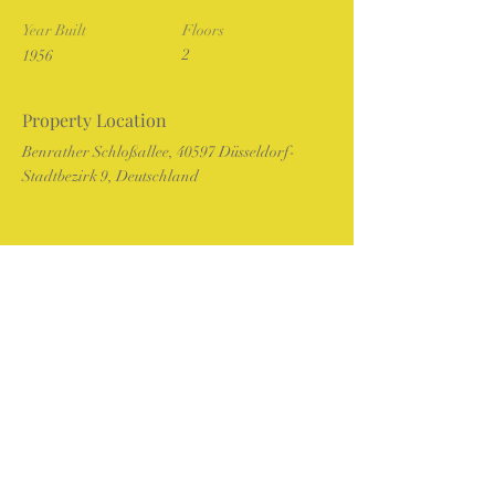
Year Built
Floors
2
1956
Property Location
Benrather Schloßallee, 40597 Düsseldorf-
Stadtbezirk 9, Deutschland