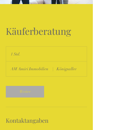
Käuferberatung
1 Std.
1
S
t
AM Amiri Immobilien
|
Königsallee
d
Weiter
Kontaktangaben