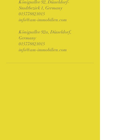
Königsallee 92, Düsseldorf-
Stadtbezirk 1, Germany
015778821015
info@am-immobilien.com
Königsallee 92a, Düsseldorf,
Germany
015778821015
info@am-immobilien.com